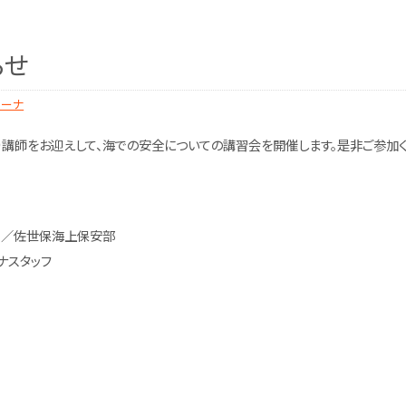
らせ
リーナ
り講師をお迎えして、海での安全についての講習会を開催します。是非ご参加
）／佐世保海上保安部
ナスタッフ