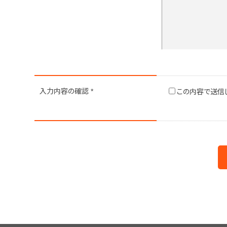
入力内容の
確認
この内容で送信
*